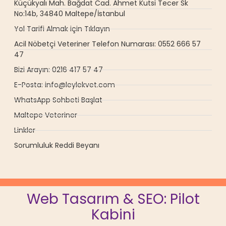
Küçükyalı Mah. Bağdat Cad. Ahmet Kutsi Tecer Sk
No:14b, 34840 Maltepe/İstanbul
Yol Tarifi Almak için Tıklayın
Acil Nöbetçi Veteriner Telefon Numarası: 0552 666 57
47
Bizi Arayın: 0216 417 57 47
E-Posta: info@leylekvet.com
WhatsApp Sohbeti Başlat
Maltepe Veteriner
Linkler
Sorumluluk Reddi Beyanı
Web Tasarım & SEO: Pilot
Kabini