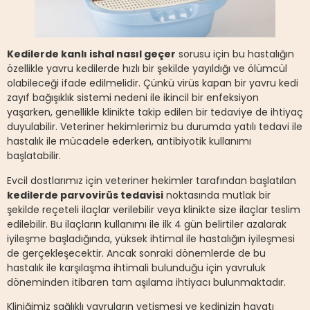
Kedilerde kanlı ishal nasıl geçer
sorusu için bu hastalığın
özellikle yavru kedilerde hızlı bir şekilde yayıldığı ve ölümcül
olabileceği ifade edilmelidir. Çünkü virüs kapan bir yavru kedi
zayıf bağışıklık sistemi nedeni ile ikincil bir enfeksiyon
yaşarken, genellikle klinikte takip edilen bir tedaviye de ihtiyaç
duyulabilir. Veteriner hekimlerimiz bu durumda yatılı tedavi ile
hastalık ile mücadele ederken, antibiyotik kullanımı
başlatabilir.
Evcil dostlarımız için veteriner hekimler tarafından başlatılan
kedilerde parvovirüs tedavisi
noktasında mutlak bir
şekilde reçeteli ilaçlar verilebilir veya klinikte size ilaçlar teslim
edilebilir. Bu ilaçların kullanımı ile ilk 4 gün belirtiler azalarak
iyileşme başladığında, yüksek ihtimal ile hastalığın iyileşmesi
de gerçekleşecektir. Ancak sonraki dönemlerde de bu
hastalık ile karşılaşma ihtimali bulunduğu için yavruluk
döneminden itibaren tam aşılama ihtiyacı bulunmaktadır.
Kliniğimiz sağlıklı yavruların yetişmesi ve kedinizin hayatı