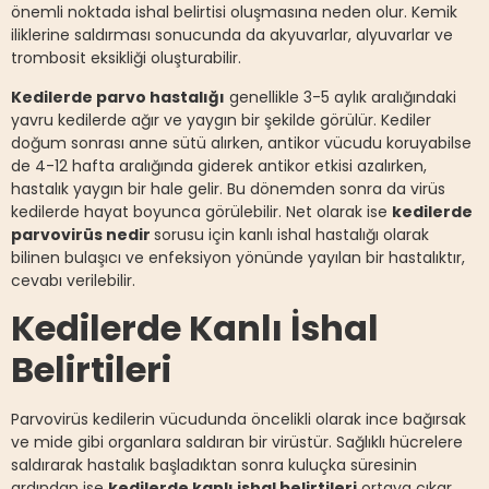
önemli noktada ishal belirtisi oluşmasına neden olur. Kemik
iliklerine saldırması sonucunda da akyuvarlar, alyuvarlar ve
trombosit eksikliği oluşturabilir.
Kedilerde parvo hastalığı
genellikle 3-5 aylık aralığındaki
yavru kedilerde ağır ve yaygın bir şekilde görülür. Kediler
doğum sonrası anne sütü alırken, antikor vücudu koruyabilse
de 4-12 hafta aralığında giderek antikor etkisi azalırken,
hastalık yaygın bir hale gelir. Bu dönemden sonra da virüs
kedilerde hayat boyunca görülebilir. Net olarak ise
kedilerde
parvovirüs nedir
sorusu için kanlı ishal hastalığı olarak
bilinen bulaşıcı ve enfeksiyon yönünde yayılan bir hastalıktır,
cevabı verilebilir.
Kedilerde Kanlı İshal
Belirtileri
Parvovirüs kedilerin vücudunda öncelikli olarak ince bağırsak
ve mide gibi organlara saldıran bir virüstür. Sağlıklı hücrelere
saldırarak hastalık başladıktan sonra kuluçka süresinin
ardından ise
kedilerde kanlı ishal belirtileri
ortaya çıkar.