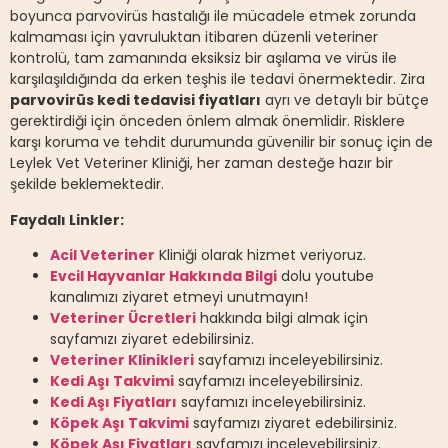
boyunca parvovirüs hastalığı ile mücadele etmek zorunda
kalmaması için yavruluktan itibaren düzenli veteriner
kontrolü, tam zamanında eksiksiz bir aşılama ve virüs ile
karşılaşıldığında da erken teşhis ile tedavi önermektedir. Zira
parvovirüs kedi tedavisi fiyatları
ayrı ve detaylı bir bütçe
gerektirdiği için önceden önlem almak önemlidir. Risklere
karşı koruma ve tehdit durumunda güvenilir bir sonuç için de
Leylek Vet Veteriner Kliniği, her zaman desteğe hazır bir
şekilde beklemektedir.
Faydalı Linkler:
Acil Veteriner
Kliniği olarak hizmet veriyoruz.
Evcil Hayvanlar Hakkında Bilgi
dolu youtube
kanalımızı ziyaret etmeyi unutmayın!
Veteriner Ücretleri
hakkında bilgi almak için
sayfamızı ziyaret edebilirsiniz.
Veteriner Klinikleri
sayfamızı inceleyebilirsiniz.
Kedi Aşı Takvimi
sayfamızı inceleyebilirsiniz.
Kedi Aşı Fiyatları
sayfamızı inceleyebilirsiniz.
Köpek Aşı Takvimi
sayfamızı ziyaret edebilirsiniz.
Köpek Aşı Fiyatları
sayfamızı inceleyebilirsiniz.