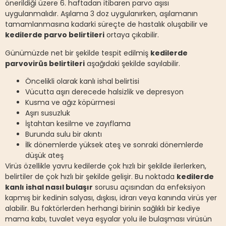
önerildiği üzere 6. haftadan itibaren parvo aşısı
uygulanmalıdır. Aşılama 3 doz uygulanırken, aşılamanın
tamamlanmasına kadarki süreçte de hastalık oluşabilir ve
kedilerde parvo belirtileri
ortaya çıkabilir.
Günümüzde net bir şekilde tespit edilmiş
kedilerde
parvovirüs belirtileri
aşağıdaki şekilde sayılabilir.
Öncelikli olarak kanlı ishal belirtisi
Vücutta aşırı derecede halsizlik ve depresyon
Kusma ve ağız köpürmesi
Aşırı susuzluk
İştahtan kesilme ve zayıflama
Burunda sulu bir akıntı
İlk dönemlerde yüksek ateş ve sonraki dönemlerde
düşük ateş
Virüs özellikle yavru kedilerde çok hızlı bir şekilde ilerlerken,
belirtiler de çok hızlı bir şekilde gelişir. Bu noktada
kedilerde
kanlı ishal nasıl bulaşır
sorusu açısından da enfeksiyon
kapmış bir kedinin salyası, dışkısı, idrarı veya kanında virüs yer
alabilir. Bu faktörlerden herhangi birinin sağlıklı bir kediye
mama kabı, tuvalet veya eşyalar yolu ile bulaşması virüsün