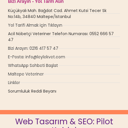
Bizi Arayın - Yol Tarifi Alın
Küçükyalı Mah. Bağdat Cad. Ahmet Kutsi Tecer Sk
No:14b, 34840 Maltepe/İstanbul
Yol Tarifi Almak için Tıklayın
Acil Nöbetçi Veteriner Telefon Numarası: 0552 666 57
47
Bizi Arayın: 0216 417 57 47
E-Posta: info@leylekvet.com
WhatsApp Sohbeti Başlat
Maltepe Veteriner
Linkler
Sorumluluk Reddi Beyanı
Web Tasarım & SEO: Pilot