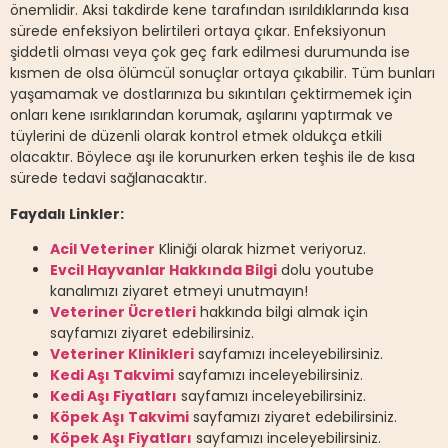
önemlidir. Aksi takdirde kene tarafından ısırıldıklarında kısa
sürede enfeksiyon belirtileri ortaya çıkar. Enfeksiyonun
şiddetli olması veya çok geç fark edilmesi durumunda ise
kısmen de olsa ölümcül sonuçlar ortaya çıkabilir. Tüm bunları
yaşamamak ve dostlarınıza bu sıkıntıları çektirmemek için
onları kene ısırıklarından korumak, aşılarını yaptırmak ve
tüylerini de düzenli olarak kontrol etmek oldukça etkili
olacaktır. Böylece aşı ile korunurken erken teşhis ile de kısa
sürede tedavi sağlanacaktır.
Faydalı Linkler:
Acil Veteriner
Kliniği olarak hizmet veriyoruz.
Evcil Hayvanlar Hakkında Bilgi
dolu youtube
kanalımızı ziyaret etmeyi unutmayın!
Veteriner Ücretleri
hakkında bilgi almak için
sayfamızı ziyaret edebilirsiniz.
Veteriner Klinikleri
sayfamızı inceleyebilirsiniz.
Kedi Aşı Takvimi
sayfamızı inceleyebilirsiniz.
Kedi Aşı Fiyatları
sayfamızı inceleyebilirsiniz.
Köpek Aşı Takvimi
sayfamızı ziyaret edebilirsiniz.
Köpek Aşı Fiyatları
sayfamızı inceleyebilirsiniz.