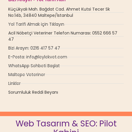
Küçükyalı Mah. Bağdat Cad. Ahmet Kutsi Tecer Sk
No:14b, 34840 Maltepe/İstanbul
Yol Tarifi Almak için Tıklayın
Acil Nöbetçi Veteriner Telefon Numarası: 0552 666 57
47
Bizi Arayın: 0216 417 57 47
E-Posta: info@leylekvet.com
WhatsApp Sohbeti Başlat
Maltepe Veteriner
Linkler
Sorumluluk Reddi Beyanı
Web Tasarım & SEO: Pilot