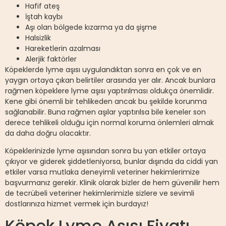
Hafif ateş
İştah kaybı
Aşı olan bölgede kızarma ya da şişme
Halsizlik
Hareketlerin azalması
Alerjik faktörler
Köpeklerde lyme aşısı uygulandıktan sonra en çok ve en
yaygın ortaya çıkan belirtiler arasında yer alır. Ancak bunlara
rağmen köpeklere lyme aşısı yaptırılması oldukça önemlidir.
Kene gibi önemli bir tehlikeden ancak bu şekilde korunma
sağlanabilir. Buna rağmen aşılar yaptırılsa bile keneler son
derece tehlikeli olduğu için normal koruma önlemleri almak
da daha doğru olacaktır.
Köpeklerinizde lyme aşısından sonra bu yan etkiler ortaya
çıkıyor ve giderek şiddetleniyorsa, bunlar dışında da ciddi yan
etkiler varsa mutlaka deneyimli veteriner hekimlerimize
başvurmanız gerekir. Klinik olarak bizler de hem güvenilir hem
de tecrübeli veteriner hekimlerimizle sizlere ve sevimli
dostlarınıza hizmet vermek için burdayız!
Köpek Lyme Aşısı Fiyatı