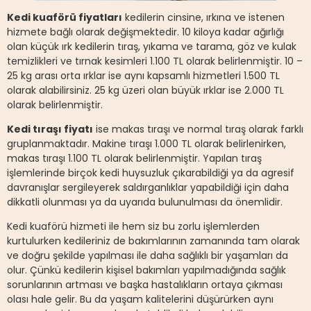
Kedi kuaförü fiyatları
kedilerin cinsine, ırkına ve istenen
hizmete bağlı olarak değişmektedir. 10 kiloya kadar ağırlığı
olan küçük ırk kedilerin tıraş, yıkama ve tarama, göz ve kulak
temizlikleri ve tırnak kesimleri 1.100 TL olarak belirlenmiştir. 10 –
25 kg arası orta ırklar ise aynı kapsamlı hizmetleri 1.500 TL
olarak alabilirsiniz. 25 kg üzeri olan büyük ırklar ise 2.000 TL
olarak belirlenmiştir.
Kedi tıraşı fiyatı
ise makas tıraşı ve normal tıraş olarak farklı
gruplanmaktadır. Makine tıraşı 1.000 TL olarak belirlenirken,
makas tıraşı 1.100 TL olarak belirlenmiştir. Yapılan tıraş
işlemlerinde birçok kedi huysuzluk çıkarabildiği ya da agresif
davranışlar sergileyerek saldırganlıklar yapabildiği için daha
dikkatli olunması ya da uyarıda bulunulması da önemlidir.
Kedi kuaförü hizmeti ile hem siz bu zorlu işlemlerden
kurtulurken kedileriniz de bakımlarının zamanında tam olarak
ve doğru şekilde yapılması ile daha sağlıklı bir yaşamları da
olur. Çünkü kedilerin kişisel bakımları yapılmadığında sağlık
sorunlarının artması ve başka hastalıkların ortaya çıkması
olası hale gelir. Bu da yaşam kalitelerini düşürürken aynı