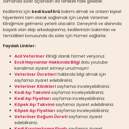
zamanda sizler açısından da tehlikeli hale gelebilir.
Kedileriniz için
kedi kuaförü
bakımı almak ve onların kişisel
hijyenlerini tam olarak sağlamak için Leylek Veteriner
Kliniğimize gelmeniz yeterli olacaktır. Deneyimli ve alanında
başarılı olan ekip arkadaşlarımız, kedilerinizin bakımları ve
temizlikleri konusunda da sizler için hizmet sağlarlar.
Faydalı Linkler:
Acil Veteriner
Kliniği olarak hizmet veriyoruz.
Evcil Hayvanlar Hakkında Bilgi
dolu youtube
kanalımızı ziyaret etmeyi unutmayın!
Veteriner Ücretleri
hakkında bilgi almak için
sayfamızı ziyaret edebilirsiniz.
Veteriner Klinikleri
sayfamızı inceleyebilirsiniz.
Kedi Aşı Takvimi
sayfamızı inceleyebilirsiniz.
Kedi Aşı Fiyatları
sayfamızı inceleyebilirsiniz.
Köpek Aşı Takvimi
sayfamızı ziyaret edebilirsiniz.
Köpek Aşı Fiyatları
sayfamızı inceleyebilirsiniz.
Veteriner Doğum Ücreti
sayfamızı ziyaret
edebilirsiniz.
Kedi Kısırlaştırma Fiyatı
sayfamızı ziyaret