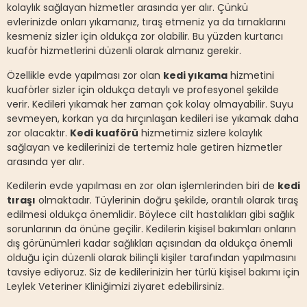
kolaylık sağlayan hizmetler arasında yer alır. Çünkü
evlerinizde onları yıkamanız, tıraş etmeniz ya da tırnaklarını
kesmeniz sizler için oldukça zor olabilir. Bu yüzden kurtarıcı
kuaför hizmetlerini düzenli olarak almanız gerekir.
Özellikle evde yapılması zor olan
kedi yıkama
hizmetini
kuaförler sizler için oldukça detaylı ve profesyonel şekilde
verir. Kedileri yıkamak her zaman çok kolay olmayabilir. Suyu
sevmeyen, korkan ya da hırçınlaşan kedileri ise yıkamak daha
zor olacaktır.
Kedi kuaförü
hizmetimiz sizlere kolaylık
sağlayan ve kedilerinizi de tertemiz hale getiren hizmetler
arasında yer alır.
Kedilerin evde yapılması en zor olan işlemlerinden biri de
kedi
tıraşı
olmaktadır. Tüylerinin doğru şekilde, orantılı olarak tıraş
edilmesi oldukça önemlidir. Böylece cilt hastalıkları gibi sağlık
sorunlarının da önüne geçilir. Kedilerin kişisel bakımları onların
dış görünümleri kadar sağlıkları açısından da oldukça önemli
olduğu için düzenli olarak bilinçli kişiler tarafından yapılmasını
tavsiye ediyoruz. Siz de kedilerinizin her türlü kişisel bakımı için
Leylek Veteriner Kliniğimizi ziyaret edebilirsiniz.