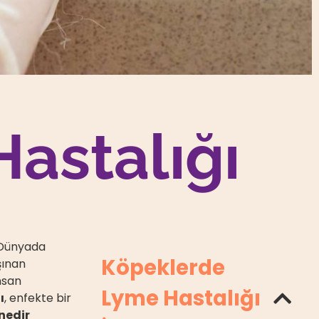
astalığı
. Dünyada
Köpeklerde
şınan
nsan
Lyme Hastalığı
ı
, enfekte bir
nedir