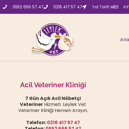
0552 666 57 47
0216 417 57 47
Yol Tarifi Al
in
Ana
Acil Veteriner Kliniği
7 Gün Açık Acil Nöbetçi
Veteriner
Hizmeti. Leylek Vet
Veteriner Kliniği Hemen Arayın.
Telefon:
0216 417 57 47
Telefon:
0552 666 57 47