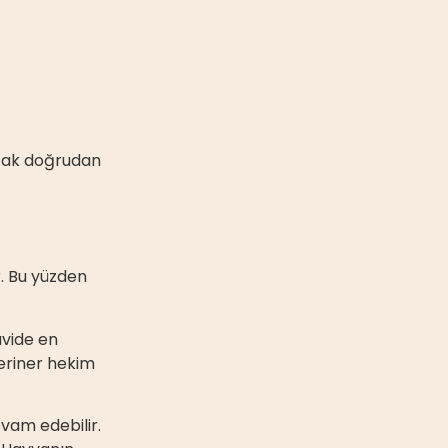
ncak doğrudan
. Bu yüzden
avide en
teriner hekim
vam edebilir.