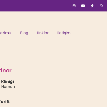
erimiz
Blog
Linkler
İletişim
riner
 Kliniği
a. Hemen
arifi: