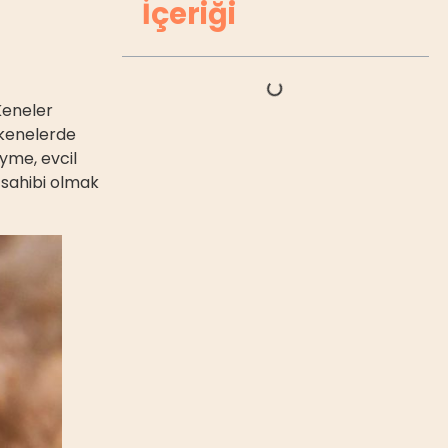
İçeriği
Keneler
 kenelerde
Lyme, evcil
 sahibi olmak