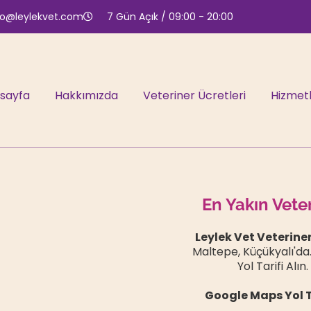
fo@leylekvet.com
7 Gün Açık / 09:00 - 20:00
sayfa
Hakkımızda
Veteriner Ücretleri
Hizmetl
En Yakın Vete
Leylek Vet Veteriner
Maltepe, Küçükyalı'd
Yol Tarifi Alın.
Google Maps Yol T