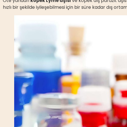
Öte yandan
köpek Lyme aşısı
ve köpek dış parazit aşısı
hızlı bir şekilde iyileşebilmesi için bir süre kadar dış o