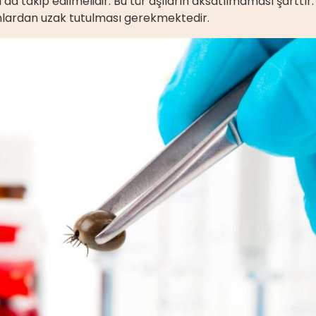
 da takip edilmelidir. Bu tür aşıların aksatılmaması şarttır
rtamlardan uzak tutulması gerekmektedir.