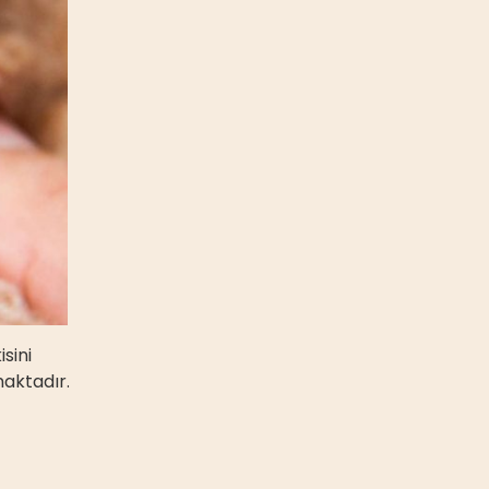
sini
maktadır.